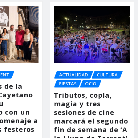
RENT
ACTUALIDAD
CULTURA
FIESTAS
OCIO
s de la
 Cayetano
Tributos, copla,
u
magia y tres
o con un
sesiones de cine
homenaje a
marcará el segundo
s festeros
fin de semana de ‘A
la Lluna de Torrent’