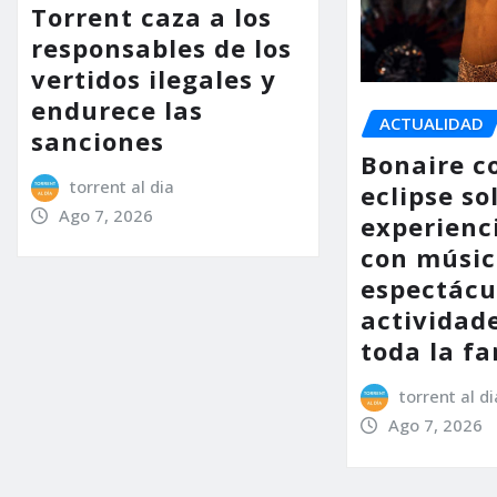
Torrent caza a los
responsables de los
vertidos ilegales y
endurece las
ACTUALIDAD
sanciones
Bonaire co
torrent al dia
eclipse so
Ago 7, 2026
experienc
con músic
espectácu
actividad
toda la fa
torrent al di
Ago 7, 2026