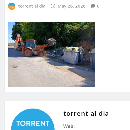
torrent al dia
May 26, 2026
0
torrent al dia
Web: