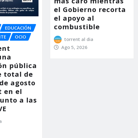
más caro mientras
el Gobierno recorta
el apoyo al
combustible
EDUCACIÓN
NTE
OCIO
torrent al dia
ent
Ago 5, 2026
una
ón pública
e total de
 de agosto
 en el
unto a las
VE
a