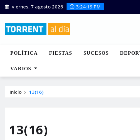
Saltar
viernes, 7 agosto 2026
3:24:20 PM
al
contenido
POLÍTICA
FIESTAS
SUCESOS
DEPOR
VARIOS
Inicio
13(16)
13(16)