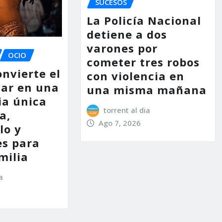
SUCESOS
La Policía Nacional
detiene a dos
varones por
OCIO
cometer tres robos
nvierte el
con violencia en
lar en una
una misma mañana
ia única
torrent al dia
a,
Ago 7, 2026
lo y
es para
milia
a