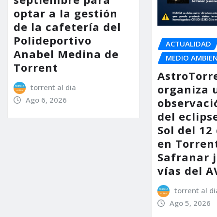
optar a la gestión
de la cafetería del
Polideportivo
ACTUALIDAD
Anabel Medina de
MEDIO AMBIE
Torrent
AstroTorr
organiza 
torrent al dia
Ago 6, 2026
observaci
del eclips
Sol del 12
en Torrent
Safranar j
vías del A
torrent al di
Ago 5, 2026