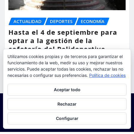
ACTUALIDAD
DEPORTES
ECONOMÍA
Hasta el 4 de septiembre para
optar a la gestión de la
cafetería del Polideportivo
Anabel Medina de Torrent
Utilizamos cookies propias y de terceros para garantizar el
funcionamiento de la web, medir su uso y mejorar nuestros
servicios. Puede aceptar todas las cookies, rechazar las no
torrent al dia
Ago 6, 2026
necesarias o configurar sus preferencias.
Política de cookies
Privacidad y cookies: este sitio usa cookies. Si continúas navegando
Aceptar todo
por él, aceptas su uso.
Para obtener más información, incluido cómo gestionar las cookies,
Rechazar
consulta:
Política de cookies
Configurar