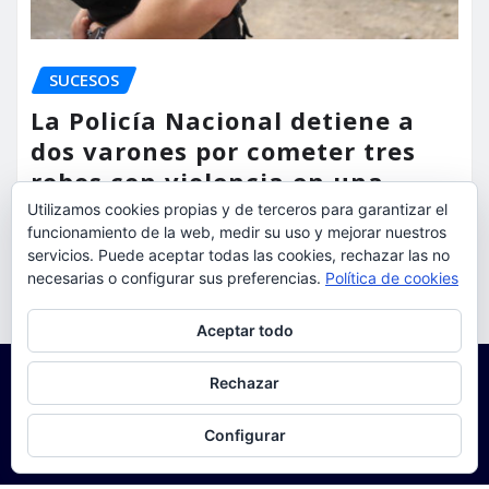
SUCESOS
La Policía Nacional detiene a
dos varones por cometer tres
robos con violencia en una
misma mañana
Utilizamos cookies propias y de terceros para garantizar el
funcionamiento de la web, medir su uso y mejorar nuestros
torrent al dia
Ago 7, 2026
servicios. Puede aceptar todas las cookies, rechazar las no
necesarias o configurar sus preferencias.
Política de cookies
Privacidad y cookies: este sitio usa cookies. Si continúas navegando
Aceptar todo
por él, aceptas su uso.
Para obtener más información, incluido cómo gestionar las cookies,
Rechazar
consulta:
Política de cookies
Configurar