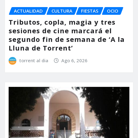
ACTUALIDAD
CULTURA
FIESTAS
OCIO
Tributos, copla, magia y tres
sesiones de cine marcará el
segundo fin de semana de ‘A la
Lluna de Torrent’
torrent al dia
Ago 6, 2026