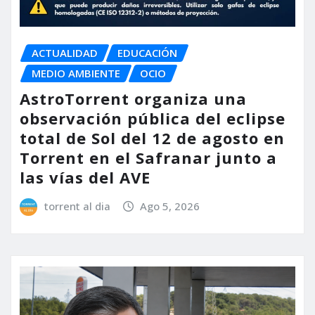
ACTUALIDAD
EDUCACIÓN
MEDIO AMBIENTE
OCIO
AstroTorrent organiza una
observación pública del eclipse
total de Sol del 12 de agosto en
Torrent en el Safranar junto a
las vías del AVE
torrent al dia
Ago 5, 2026