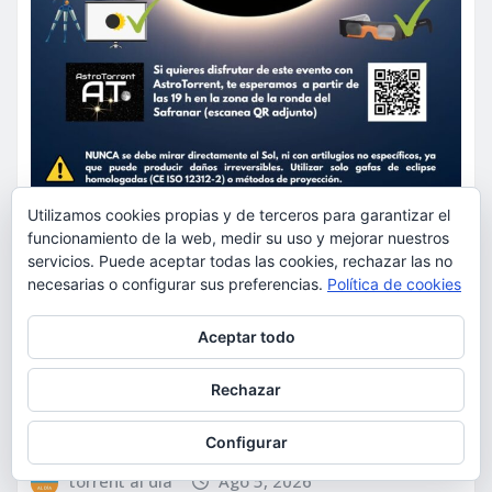
Utilizamos cookies propias y de terceros para garantizar el
funcionamiento de la web, medir su uso y mejorar nuestros
ACTUALIDAD
EDUCACIÓN
servicios. Puede aceptar todas las cookies, rechazar las no
MEDIO AMBIENTE
OCIO
necesarias o configurar sus preferencias.
Política de cookies
AstroTorrent organiza una
Privacidad y cookies: este sitio usa cookies. Si continúas navegando
Aceptar todo
observación pública del eclipse
por él, aceptas su uso.
total de Sol del 12 de agosto en
Para obtener más información, incluido cómo gestionar las cookies,
Rechazar
Torrent en el Safranar junto a
consulta:
Política de cookies
las vías del AVE
Configurar
torrent al dia
Ago 5, 2026