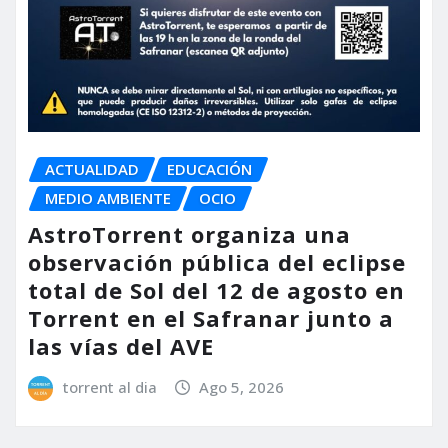
ACTUALIDAD
EDUCACIÓN
MEDIO AMBIENTE
OCIO
AstroTorrent organiza una
observación pública del eclipse
total de Sol del 12 de agosto en
Torrent en el Safranar junto a
las vías del AVE
torrent al dia
Ago 5, 2026