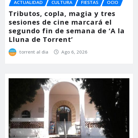
ACTUALIDAD
CULTURA
FIESTAS
OCIO
Tributos, copla, magia y tres
sesiones de cine marcará el
segundo fin de semana de ‘A la
Lluna de Torrent’
torrent al dia
Ago 6, 2026