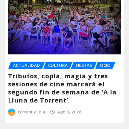
ACTUALIDAD
CULTURA
FIESTAS
OCIO
Tributos, copla, magia y tres
sesiones de cine marcará el
segundo fin de semana de ‘A la
Lluna de Torrent’
torrent al dia
Ago 6, 2026