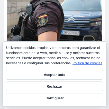
Utilizamos cookies propias y de terceros para garantizar el
funcionamiento de la web, medir su uso y mejorar nuestros
servicios. Puede aceptar todas las cookies, rechazar las no
necesarias o configurar sus preferencias.
Política de cookies
Privacidad y cookies: este sitio usa cookies. Si continúas navegando
SUCESOS
Aceptar todo
por él, aceptas su uso.
La Policía Nacional detiene a
Para obtener más información, incluido cómo gestionar las cookies,
Rechazar
dos varones por cometer tres
consulta:
Política de cookies
robos con violencia en una
Configurar
misma mañana