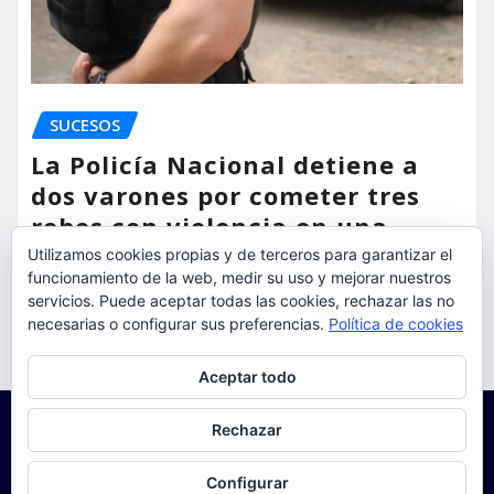
SUCESOS
La Policía Nacional detiene a
dos varones por cometer tres
robos con violencia en una
misma mañana
Utilizamos cookies propias y de terceros para garantizar el
funcionamiento de la web, medir su uso y mejorar nuestros
servicios. Puede aceptar todas las cookies, rechazar las no
torrent al dia
Ago 7, 2026
necesarias o configurar sus preferencias.
Política de cookies
Privacidad y cookies: este sitio usa cookies. Si continúas navegando
Aceptar todo
por él, aceptas su uso.
Para obtener más información, incluido cómo gestionar las cookies,
Rechazar
consulta:
Política de cookies
Configurar