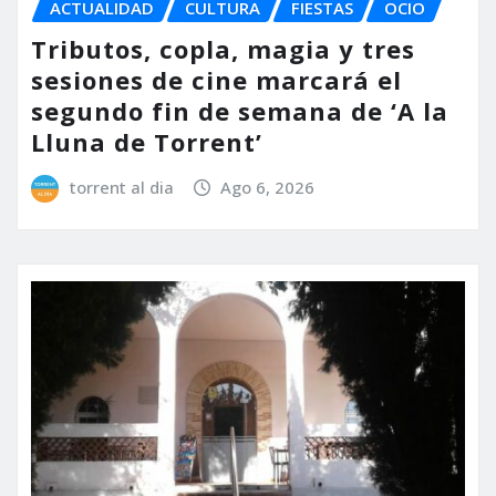
ACTUALIDAD
CULTURA
FIESTAS
OCIO
Tributos, copla, magia y tres
sesiones de cine marcará el
segundo fin de semana de ‘A la
Lluna de Torrent’
torrent al dia
Ago 6, 2026