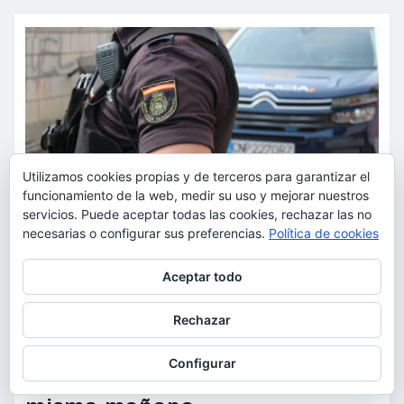
Utilizamos cookies propias y de terceros para garantizar el
funcionamiento de la web, medir su uso y mejorar nuestros
servicios. Puede aceptar todas las cookies, rechazar las no
necesarias o configurar sus preferencias.
Política de cookies
Privacidad y cookies: este sitio usa cookies. Si continúas navegando
Aceptar todo
por él, aceptas su uso.
SUCESOS
Para obtener más información, incluido cómo gestionar las cookies,
Rechazar
La Policía Nacional detiene a
consulta:
Política de cookies
dos varones por cometer tres
Configurar
robos con violencia en una