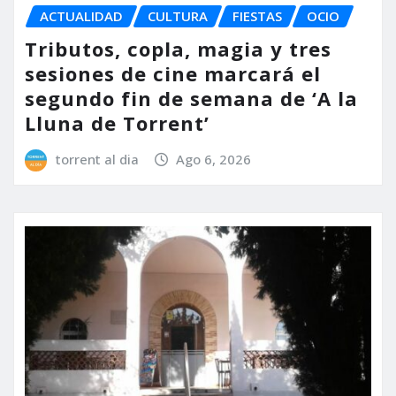
ACTUALIDAD
CULTURA
FIESTAS
OCIO
Tributos, copla, magia y tres
sesiones de cine marcará el
segundo fin de semana de ‘A la
Lluna de Torrent’
torrent al dia
Ago 6, 2026