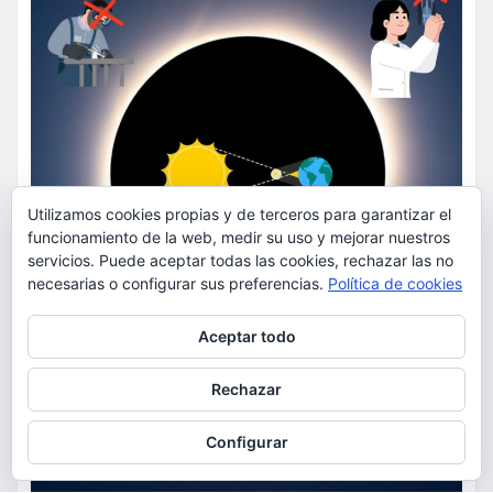
Utilizamos cookies propias y de terceros para garantizar el
funcionamiento de la web, medir su uso y mejorar nuestros
servicios. Puede aceptar todas las cookies, rechazar las no
necesarias o configurar sus preferencias.
Política de cookies
Privacidad y cookies: este sitio usa cookies. Si continúas navegando
Aceptar todo
por él, aceptas su uso.
Para obtener más información, incluido cómo gestionar las cookies,
Rechazar
consulta:
Política de cookies
Configurar