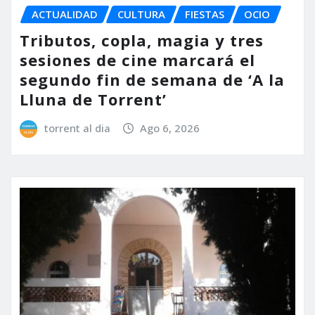
ACTUALIDAD
CULTURA
FIESTAS
OCIO
Tributos, copla, magia y tres
sesiones de cine marcará el
segundo fin de semana de ‘A la
Lluna de Torrent’
torrent al dia
Ago 6, 2026