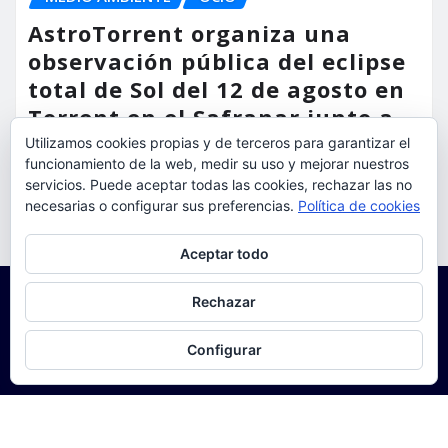
AstroTorrent organiza una
observación pública del eclipse
total de Sol del 12 de agosto en
Torrent en el Safranar junto a
las vías del AVE
Utilizamos cookies propias y de terceros para garantizar el
funcionamiento de la web, medir su uso y mejorar nuestros
torrent al dia
Ago 5, 2026
servicios. Puede aceptar todas las cookies, rechazar las no
necesarias o configurar sus preferencias.
Política de cookies
Privacidad y cookies: este sitio usa cookies. Si continúas navegando
Aceptar todo
por él, aceptas su uso.
Para obtener más información, incluido cómo gestionar las cookies,
Rechazar
consulta:
Política de cookies
Configurar
Copyright © 2025 | Funciona con
WordPress
|
Seattle
News
de
ThemeArile