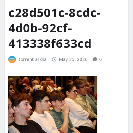
c28d501c-8cdc-
4d0b-92cf-
413338f633cd
torrent al dia
May 25, 2026
0