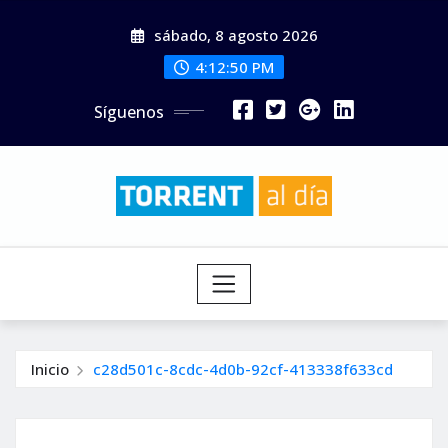
Saltar
sábado, 8 agosto 2026
al
contenido
4:12:52 PM
Síguenos
Inicio
c28d501c-8cdc-4d0b-92cf-413338f633cd