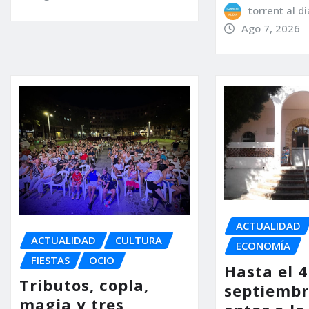
torrent al di
Ago 7, 2026
ACTUALIDAD
ACTUALIDAD
CULTURA
ECONOMÍA
FIESTAS
OCIO
Hasta el 4
Tributos, copla,
septiembr
magia y tres