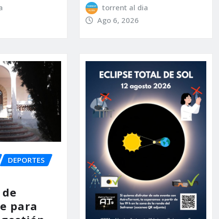
a
torrent al dia
Ago 6, 2026
DEPORTES
 de
e para