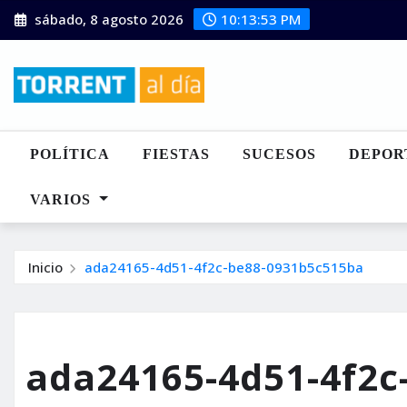
Saltar
sábado, 8 agosto 2026
10:13:54 PM
al
contenido
POLÍTICA
FIESTAS
SUCESOS
DEPOR
VARIOS
Inicio
ada24165-4d51-4f2c-be88-0931b5c515ba
ada24165-4d51-4f2c