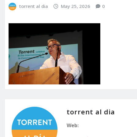
torrent al dia
May 25, 2026
0
torrent al dia
Web: