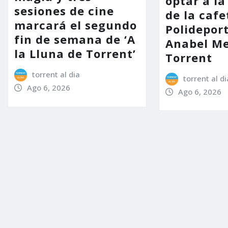
optar a la
sesiones de cine
de la cafe
marcará el segundo
Polidepor
fin de semana de ‘A
Anabel Me
la Lluna de Torrent’
Torrent
torrent al dia
torrent al di
Ago 6, 2026
Ago 6, 2026