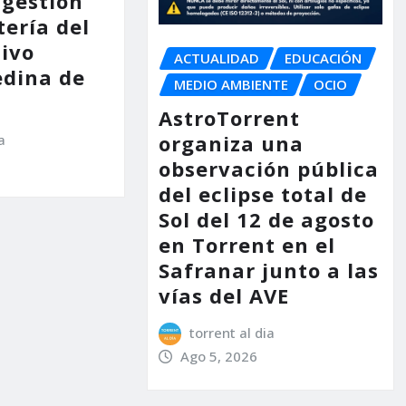
 gestión
tería del
tivo
ACTUALIDAD
EDUCACIÓN
dina de
MEDIO AMBIENTE
OCIO
AstroTorrent
organiza una
a
observación pública
del eclipse total de
Sol del 12 de agosto
en Torrent en el
Safranar junto a las
vías del AVE
torrent al dia
Ago 5, 2026