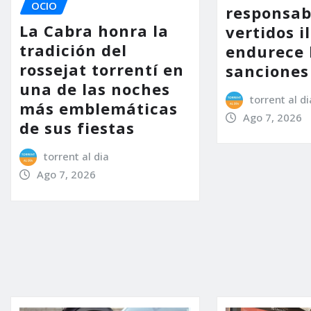
OCIO
responsab
La Cabra honra la
vertidos i
tradición del
endurece 
rossejat torrentí en
sanciones
una de las noches
torrent al di
más emblemáticas
Ago 7, 2026
de sus fiestas
torrent al dia
Ago 7, 2026