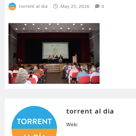
torrent al dia
May 25, 2026
0
torrent al dia
Web: