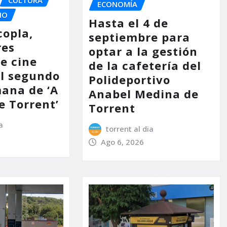
ECONOMÍA
IO
Hasta el 4 de
copla,
septiembre para
res
optar a la gestión
e cine
de la cafetería del
l segundo
Polideportivo
mana de ‘A
Anabel Medina de
e Torrent’
Torrent
a
torrent al dia
Ago 6, 2026