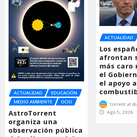
ACTUALIDAD
Los españ
afrontan 
más caro 
el Gobier
el apoyo a
combustib
ACTUALIDAD
EDUCACIÓN
MEDIO AMBIENTE
OCIO
torrent al di
AstroTorrent
Ago 5, 2026
organiza una
observación pública