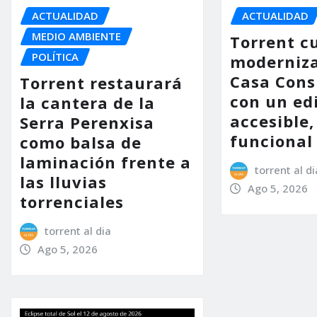
ACTUALIDAD
ACTUALIDAD
MEDIO AMBIENTE
Torrent c
POLÍTICA
moderniza
Casa Consi
Torrent restaurará
con un ed
la cantera de la
accesible,
Serra Perenxisa
funcional
como balsa de
laminación frente a
torrent al di
las lluvias
Ago 5, 2026
torrenciales
torrent al dia
Ago 5, 2026