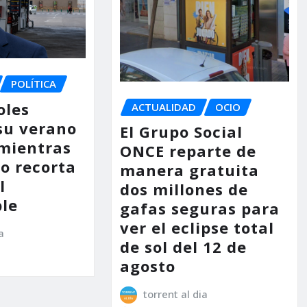
POLÍTICA
oles
ACTUALIDAD
OCIO
su verano
El Grupo Social
mientras
ONCE reparte de
no recorta
manera gratuita
l
dos millones de
le
gafas seguras para
ver el eclipse total
a
de sol del 12 de
agosto
torrent al dia