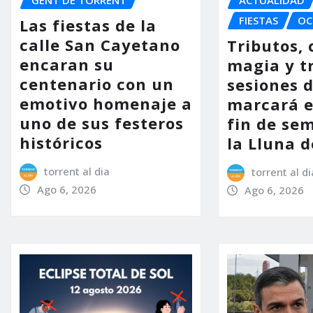
FIESTAS
OC
Las fiestas de la
calle San Cayetano
Tributos, 
encaran su
magia y t
centenario con un
sesiones d
emotivo homenaje a
marcará e
uno de sus festeros
fin de se
históricos
la Lluna d
torrent al dia
torrent al di
Ago 6, 2026
Ago 6, 2026