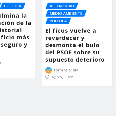
POLÍTICA
ACTUALIDAD
MEDIO AMBIENTE
ulmina la
POLÍTICA
ción de la
storial
El ficus vuelve a
ificio más
reverdecer y
 seguro y
desmonta el bulo
del PSOE sobre su
supuesto deterioro
a
torrent al dia
Ago 5, 2026