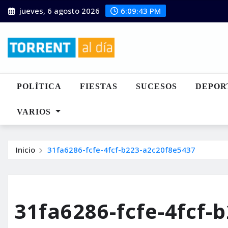
Saltar
jueves, 6 agosto 2026
6:09:44 PM
al
contenido
POLÍTICA
FIESTAS
SUCESOS
DEPOR
VARIOS
Inicio
31fa6286-fcfe-4fcf-b223-a2c20f8e5437
31fa6286-fcfe-4fcf-