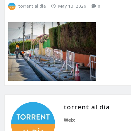
torrent al dia
May 13, 2026
0
torrent al dia
Web: