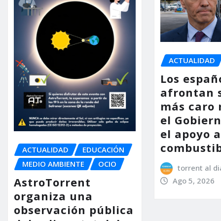
ACTUALIDAD
Los españ
afrontan 
más caro 
el Gobier
el apoyo a
combustib
ACTUALIDAD
EDUCACIÓN
MEDIO AMBIENTE
OCIO
torrent al di
AstroTorrent
Ago 5, 2026
organiza una
observación pública