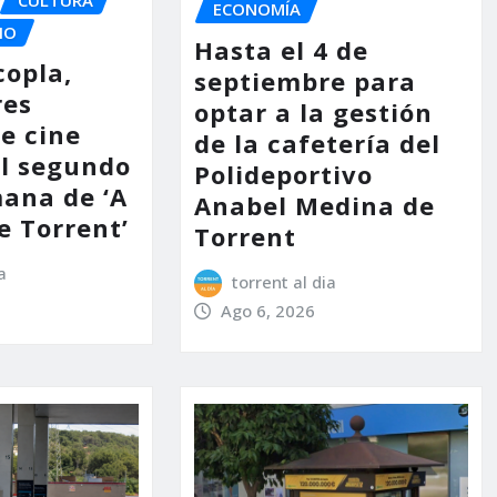
ECONOMÍA
IO
Hasta el 4 de
copla,
septiembre para
res
optar a la gestión
e cine
de la cafetería del
l segundo
Polideportivo
mana de ‘A
Anabel Medina de
e Torrent’
Torrent
a
torrent al dia
Ago 6, 2026