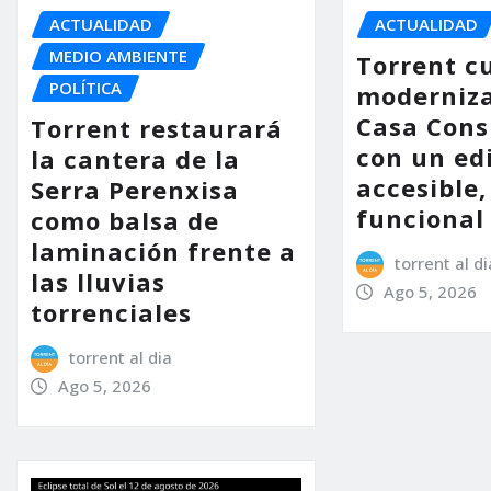
ACTUALIDAD
ACTUALIDAD
MEDIO AMBIENTE
Torrent c
POLÍTICA
moderniza
Casa Consi
Torrent restaurará
con un ed
la cantera de la
accesible,
Serra Perenxisa
funcional
como balsa de
laminación frente a
torrent al di
las lluvias
Ago 5, 2026
torrenciales
torrent al dia
Ago 5, 2026