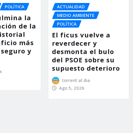
POLÍTICA
ACTUALIDAD
MEDIO AMBIENTE
ulmina la
POLÍTICA
ción de la
storial
El ficus vuelve a
ificio más
reverdecer y
 seguro y
desmonta el bulo
del PSOE sobre su
supuesto deterioro
a
torrent al dia
Ago 5, 2026