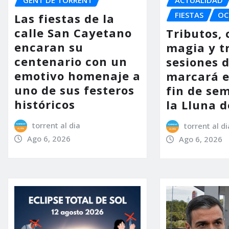
FIESTAS
OC
Las fiestas de la
calle San Cayetano
Tributos, 
encaran su
magia y t
centenario con un
sesiones d
emotivo homenaje a
marcará e
uno de sus festeros
fin de se
históricos
la Lluna d
torrent al dia
torrent al di
Ago 6, 2026
Ago 6, 2026