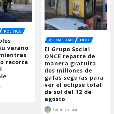
POLÍTICA
oles
ACTUALIDAD
OCIO
su verano
El Grupo Social
mientras
ONCE reparte de
no recorta
manera gratuita
l
dos millones de
le
gafas seguras para
ver el eclipse total
a
de sol del 12 de
agosto
torrent al dia