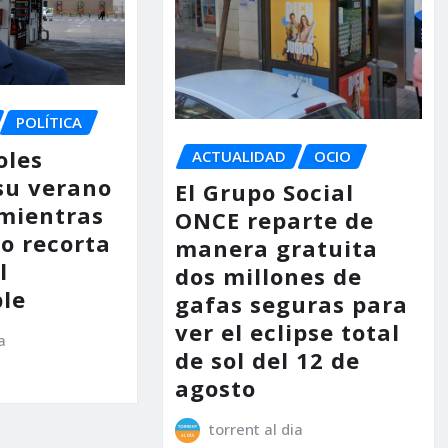
POLÍTICA
oles
ACTUALIDAD
OCIO
su verano
El Grupo Social
mientras
ONCE reparte de
no recorta
manera gratuita
l
dos millones de
le
gafas seguras para
ver el eclipse total
a
de sol del 12 de
agosto
torrent al dia