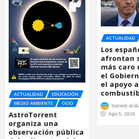
ACTUALIDAD
Los españ
afrontan 
más caro 
el Gobier
el apoyo a
combustib
ACTUALIDAD
EDUCACIÓN
MEDIO AMBIENTE
OCIO
torrent al di
AstroTorrent
Ago 5, 2026
organiza una
observación pública