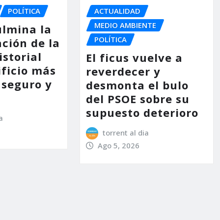
POLÍTICA
ACTUALIDAD
MEDIO AMBIENTE
ulmina la
POLÍTICA
ción de la
storial
El ficus vuelve a
ificio más
reverdecer y
 seguro y
desmonta el bulo
del PSOE sobre su
supuesto deterioro
a
torrent al dia
Ago 5, 2026