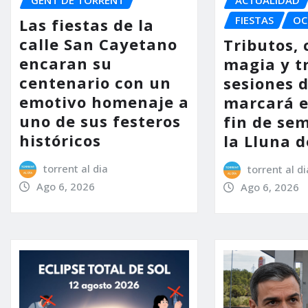
FIESTAS
OC
Las fiestas de la
calle San Cayetano
Tributos, 
encaran su
magia y t
centenario con un
sesiones d
emotivo homenaje a
marcará e
uno de sus festeros
fin de se
históricos
la Lluna d
torrent al dia
torrent al di
Ago 6, 2026
Ago 6, 2026