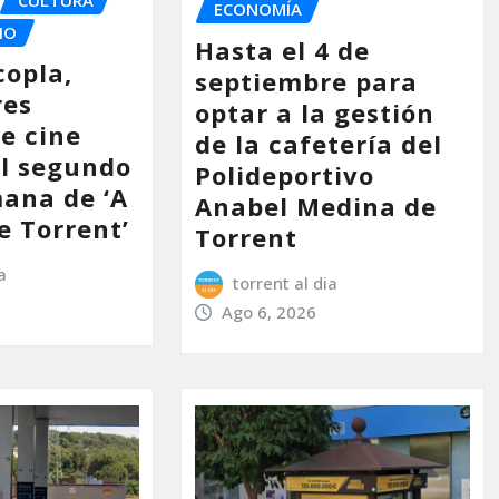
ECONOMÍA
IO
Hasta el 4 de
copla,
septiembre para
res
optar a la gestión
e cine
de la cafetería del
l segundo
Polideportivo
mana de ‘A
Anabel Medina de
e Torrent’
Torrent
a
torrent al dia
Ago 6, 2026