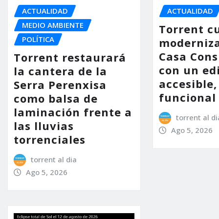
ACTUALIDAD
ACTUALIDAD
MEDIO AMBIENTE
Torrent c
POLÍTICA
moderniza
Casa Consi
Torrent restaurará
con un ed
la cantera de la
accesible,
Serra Perenxisa
funcional
como balsa de
laminación frente a
torrent al di
las lluvias
Ago 5, 2026
torrenciales
torrent al dia
Ago 5, 2026