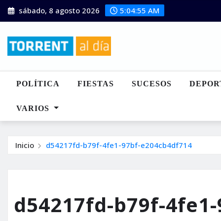
Saltar
sábado, 8 agosto 2026
5:04:56 AM
al
contenido
POLÍTICA
FIESTAS
SUCESOS
DEPOR
VARIOS
Inicio
d54217fd-b79f-4fe1-97bf-e204cb4df714
d54217fd-b79f-4fe1