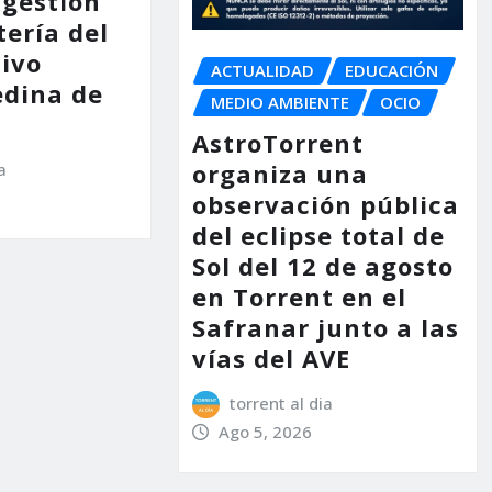
 gestión
tería del
tivo
ACTUALIDAD
EDUCACIÓN
dina de
MEDIO AMBIENTE
OCIO
AstroTorrent
organiza una
a
observación pública
del eclipse total de
Sol del 12 de agosto
en Torrent en el
Safranar junto a las
vías del AVE
torrent al dia
Ago 5, 2026