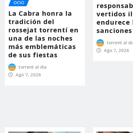
OCIO
responsab
La Cabra honra la
vertidos i
tradición del
endurece 
rossejat torrentí en
sanciones
una de las noches
torrent al di
más emblemáticas
Ago 7, 2026
de sus fiestas
torrent al dia
Ago 7, 2026