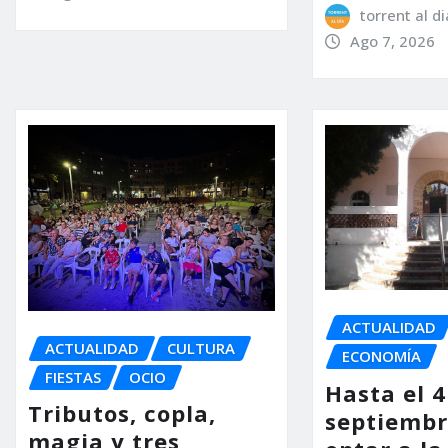
torrent al di
Ago 7, 2026
ACTUALIDAD
ACTUALIDAD
CULTURA
ECONOMÍA
FIESTAS
OCIO
Hasta el 4
Tributos, copla,
septiembr
magia y tres