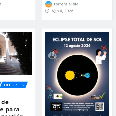
a
torrent al dia
Ago 6, 2026
DEPORTES
 de
e para