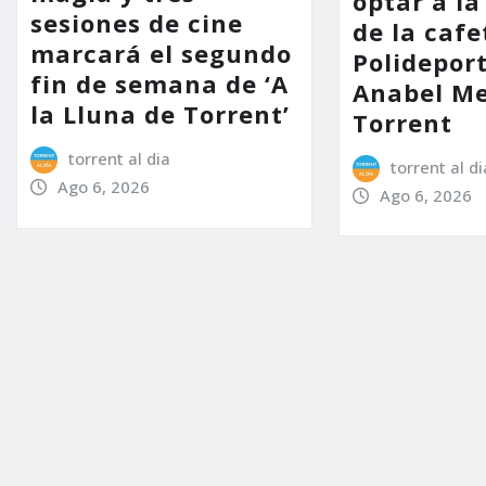
optar a la
sesiones de cine
de la cafe
marcará el segundo
Polidepor
fin de semana de ‘A
Anabel Me
la Lluna de Torrent’
Torrent
torrent al dia
torrent al di
Ago 6, 2026
Ago 6, 2026