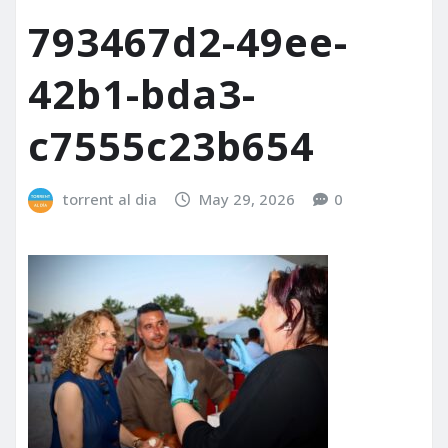
793467d2-49ee-
42b1-bda3-
c7555c23b654
torrent al dia
May 29, 2026
0