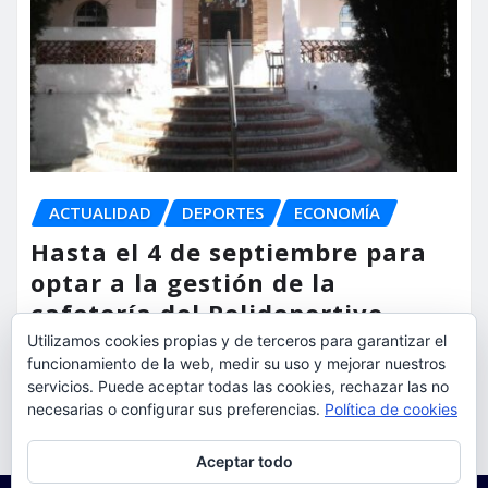
ACTUALIDAD
DEPORTES
ECONOMÍA
Hasta el 4 de septiembre para
optar a la gestión de la
cafetería del Polideportivo
Anabel Medina de Torrent
Utilizamos cookies propias y de terceros para garantizar el
funcionamiento de la web, medir su uso y mejorar nuestros
servicios. Puede aceptar todas las cookies, rechazar las no
torrent al dia
Ago 6, 2026
necesarias o configurar sus preferencias.
Política de cookies
Privacidad y cookies: este sitio usa cookies. Si continúas navegando
Aceptar todo
por él, aceptas su uso.