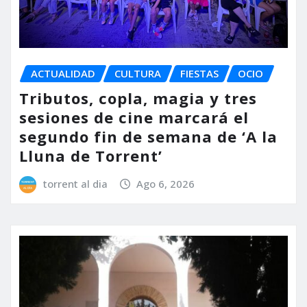
ACTUALIDAD
CULTURA
FIESTAS
OCIO
Tributos, copla, magia y tres
sesiones de cine marcará el
segundo fin de semana de ‘A la
Lluna de Torrent’
torrent al dia
Ago 6, 2026