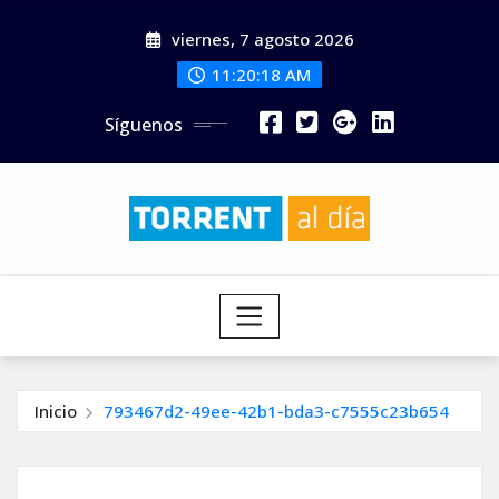
Saltar
viernes, 7 agosto 2026
al
contenido
11:20:20 AM
Síguenos
Inicio
793467d2-49ee-42b1-bda3-c7555c23b654