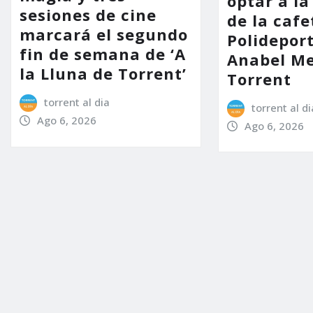
optar a la
sesiones de cine
de la cafe
marcará el segundo
Polidepor
fin de semana de ‘A
Anabel Me
la Lluna de Torrent’
Torrent
torrent al dia
torrent al di
Ago 6, 2026
Ago 6, 2026