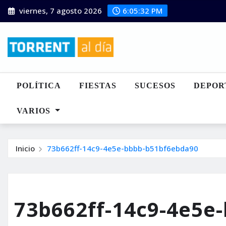
Saltar
viernes, 7 agosto 2026
6:05:33 PM
al
contenido
POLÍTICA
FIESTAS
SUCESOS
DEPOR
VARIOS
Inicio
73b662ff-14c9-4e5e-bbbb-b51bf6ebda90
73b662ff-14c9-4e5e