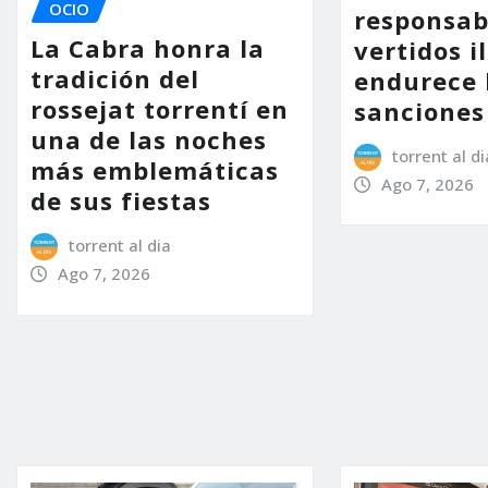
OCIO
responsab
La Cabra honra la
vertidos i
tradición del
endurece 
rossejat torrentí en
sanciones
una de las noches
torrent al di
más emblemáticas
Ago 7, 2026
de sus fiestas
torrent al dia
Ago 7, 2026