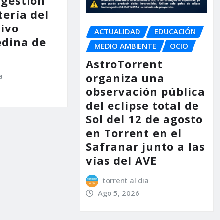
 gestión
tería del
tivo
ACTUALIDAD
EDUCACIÓN
dina de
MEDIO AMBIENTE
OCIO
AstroTorrent
organiza una
a
observación pública
del eclipse total de
Sol del 12 de agosto
en Torrent en el
Safranar junto a las
vías del AVE
torrent al dia
Ago 5, 2026