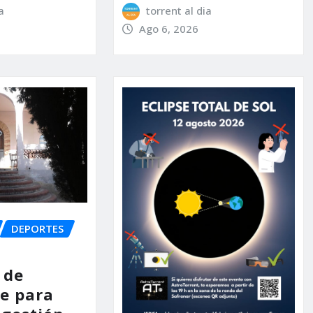
a
torrent al dia
Ago 6, 2026
DEPORTES
 de
e para