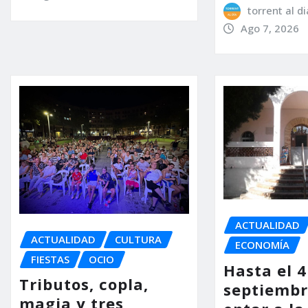
torrent al di
Ago 7, 2026
ACTUALIDAD
ACTUALIDAD
CULTURA
ECONOMÍA
FIESTAS
OCIO
Hasta el 4
Tributos, copla,
septiembr
magia y tres