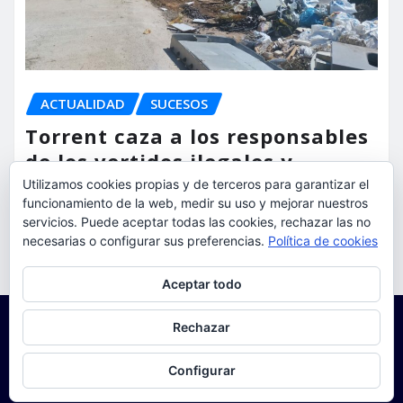
ACTUALIDAD
SUCESOS
Torrent caza a los responsables
de los vertidos ilegales y
endurece las sanciones
Utilizamos cookies propias y de terceros para garantizar el
funcionamiento de la web, medir su uso y mejorar nuestros
servicios. Puede aceptar todas las cookies, rechazar las no
torrent al dia
Ago 7, 2026
necesarias o configurar sus preferencias.
Política de cookies
Privacidad y cookies: este sitio usa cookies. Si continúas navegando
Aceptar todo
por él, aceptas su uso.
Para obtener más información, incluido cómo gestionar las cookies,
Rechazar
consulta:
Política de cookies
Configurar