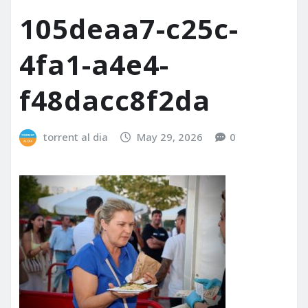
105deaa7-c25c-
4fa1-a4e4-
f48dacc8f2da
torrent al dia
May 29, 2026
0