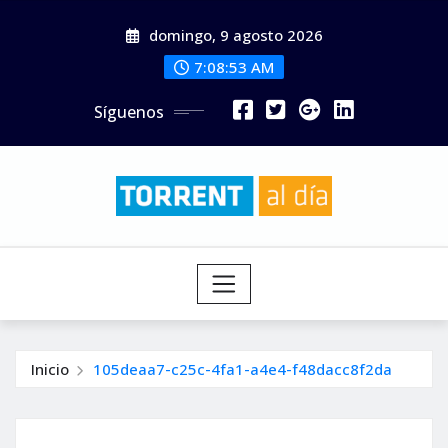
Saltar
domingo, 9 agosto 2026
al
contenido
7:08:54 AM
Síguenos
Inicio
105deaa7-c25c-4fa1-a4e4-f48dacc8f2da