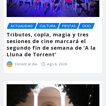
ACTUALIDAD
CULTURA
FIESTAS
OCIO
Tributos, copla, magia y tres
sesiones de cine marcará el
segundo fin de semana de ‘A la
Lluna de Torrent’
torrent al dia
Ago 6, 2026