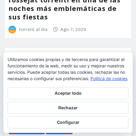
noches más emblemáticas de
sus fiestas
torrent al dia
Ago 7, 2026
Utilizamos cookies propias y de terceros para garantizar el
funcionamiento de la web, medir su uso y mejorar nuestros
servicios. Puede aceptar todas las cookies, rechazar las no
necesarias o configurar sus preferencias.
Política de cookies
Privacidad y cookies: este sitio usa cookies. Si continúas navegando
Aceptar todo
por él, aceptas su uso.
Para obtener más información, incluido cómo gestionar las cookies,
Rechazar
consulta:
Política de cookies
Configurar
ACTUALIDAD
SUCESOS