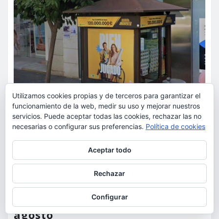
Utilizamos cookies propias y de terceros para garantizar el
funcionamiento de la web, medir su uso y mejorar nuestros
servicios. Puede aceptar todas las cookies, rechazar las no
necesarias o configurar sus preferencias.
Política de cookies
ACTUALIDAD
OCIO
Privacidad y cookies: este sitio usa cookies. Si continúas navegando
Aceptar todo
por él, aceptas su uso.
El Grupo Social ONCE reparte de
Para obtener más información, incluido cómo gestionar las cookies,
manera gratuita dos millones
Rechazar
consulta:
Política de cookies
de gafas seguras para ver el
Configurar
eclipse total de sol del 12 de
agosto