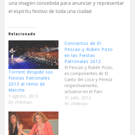
una imagen concebida para anunciar y representar
el espíritu festivo de toda una ciudad.
Relacionado
Conciertos de El
Pescao y Ruben Pozo
en las Fiestas
Patronales 2012
El Pescao y Rubén Pozo,
Torrent despide sus
ex componentes de El
Fiestas Patronales
Canto del Loco y Pereza
2013 al ritmo de
respectivamente,
Merche
actuaron en el Parc
1 agosto, 2013
Central de Torrent.
31 julio, 2012
En «Fiestas»
Espectáculos incluidos
En «Videos»
dentro del bloque de
grandes conciertos del
programa de las Fiestas
Patronales de 2012.