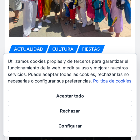
ACTUALIDAD
CULTURA
FIESTAS
La comunidad ecuatoriana de
Utilizamos cookies propias y de terceros para garantizar el
Torrent celebra la festividad de
funcionamiento de la web, medir su uso y mejorar nuestros
servicios. Puede aceptar todas las cookies, rechazar las no
la Virgen del Cisne
necesarias o configurar sus preferencias.
Política de cookies
torrent al dia
Ago 9, 2026
Privacidad y cookies: este sitio usa cookies. Si continúas navegando
Aceptar todo
por él, aceptas su uso.
Para obtener más información, incluido cómo gestionar las cookies,
Rechazar
consulta:
Política de cookies
Configurar