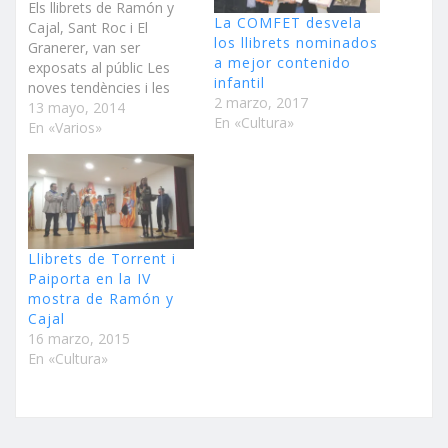
Els llibrets de Ramón y
La COMFET desvela
Cajal, Sant Roc i El
los llibrets nominados
Granerer, van ser
a mejor contenido
exposats al públic Les
infantil
noves tendències i les
2 marzo, 2017
vies de finançament van
13 mayo, 2014
En «Cultura»
centrar l’edició d’enguany,
En «Varios»
que ha comptat amb un
gran èxit de participació
Les falles de Torrent no
ha fallat a la cita. La
novena mostra…
Llibrets de Torrent i
Paiporta en la IV
mostra de Ramón y
Cajal
16 marzo, 2015
En «Cultura»