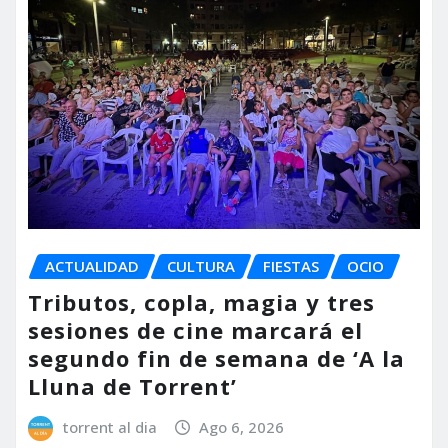
ACTUALIDAD
CULTURA
FIESTAS
OCIO
Tributos, copla, magia y tres
sesiones de cine marcará el
segundo fin de semana de ‘A la
Lluna de Torrent’
torrent al dia
Ago 6, 2026