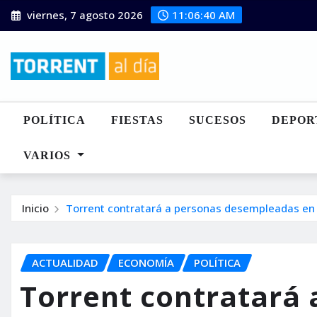
Saltar
viernes, 7 agosto 2026
11:06:42 AM
al
contenido
POLÍTICA
FIESTAS
SUCESOS
DEPOR
VARIOS
Inicio
Torrent contratará a personas desempleadas en 
ACTUALIDAD
ECONOMÍA
POLÍTICA
Torrent contratará 