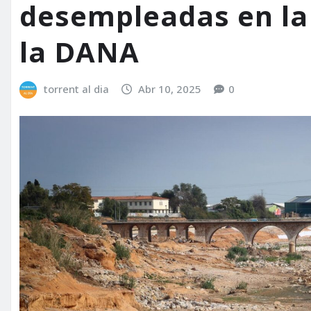
desempleadas en la 
la DANA
torrent al dia
Abr 10, 2025
0