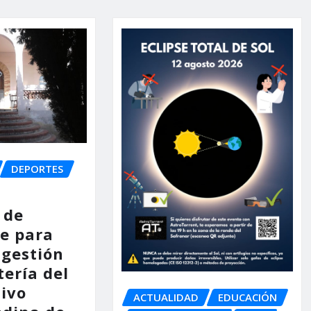
DEPORTES
 de
e para
 gestión
tería del
tivo
ACTUALIDAD
EDUCACIÓN