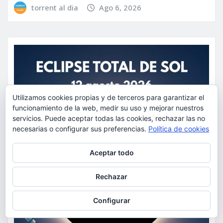
torrent al dia
Ago 6, 2026
Utilizamos cookies propias y de terceros para garantizar el
funcionamiento de la web, medir su uso y mejorar nuestros
servicios. Puede aceptar todas las cookies, rechazar las no
necesarias o configurar sus preferencias.
Política de cookies
Privacidad y cookies: este sitio usa cookies. Si continúas navegando
Aceptar todo
por él, aceptas su uso.
Para obtener más información, incluido cómo gestionar las cookies,
Rechazar
consulta:
Política de cookies
Configurar