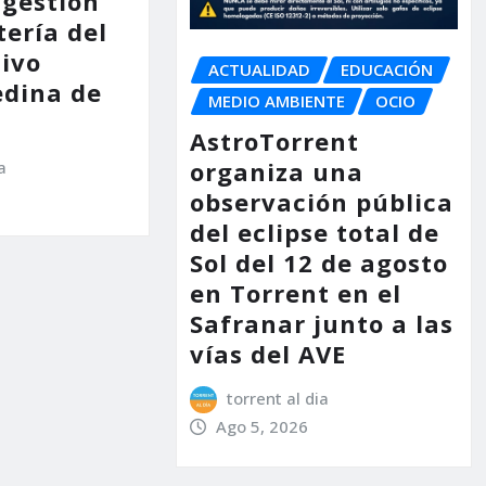
 gestión
tería del
tivo
ACTUALIDAD
EDUCACIÓN
dina de
MEDIO AMBIENTE
OCIO
AstroTorrent
organiza una
a
observación pública
del eclipse total de
Sol del 12 de agosto
en Torrent en el
Safranar junto a las
vías del AVE
torrent al dia
Ago 5, 2026