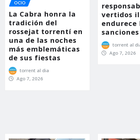
OCIO
responsab
La Cabra honra la
vertidos i
tradición del
endurece 
rossejat torrentí en
sanciones
una de las noches
torrent al di
más emblemáticas
Ago 7, 2026
de sus fiestas
torrent al dia
Ago 7, 2026