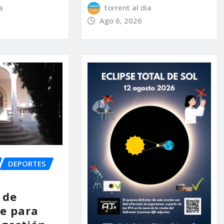
a
torrent al dia
Ago 6, 2026
DEPORTES
 de
e para