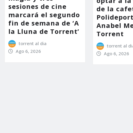
optar a la
sesiones de cine
de la cafe
marcará el segundo
Polidepor
fin de semana de ‘A
Anabel Me
la Lluna de Torrent’
Torrent
torrent al dia
torrent al di
Ago 6, 2026
Ago 6, 2026