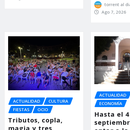
torrent al di
Ago 7, 2026
ACTUALIDAD
ACTUALIDAD
CULTURA
ECONOMÍA
FIESTAS
OCIO
Hasta el 4
Tributos, copla,
septiembr
magia y tres