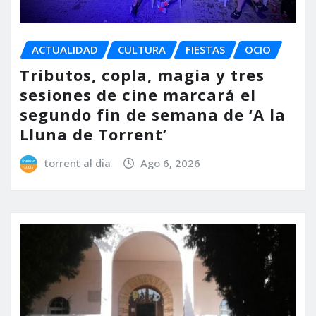
ACTUALIDAD
CULTURA
FIESTAS
OCIO
Tributos, copla, magia y tres
sesiones de cine marcará el
segundo fin de semana de ‘A la
Lluna de Torrent’
torrent al dia
Ago 6, 2026