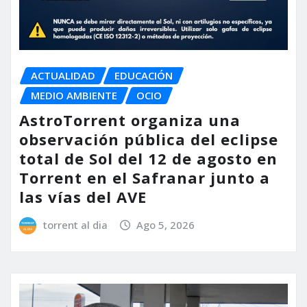
ACTUALIDAD
EDUCACIÓN
MEDIO AMBIENTE
OCIO
AstroTorrent organiza una
observación pública del eclipse
total de Sol del 12 de agosto en
Torrent en el Safranar junto a
las vías del AVE
torrent al dia
Ago 5, 2026