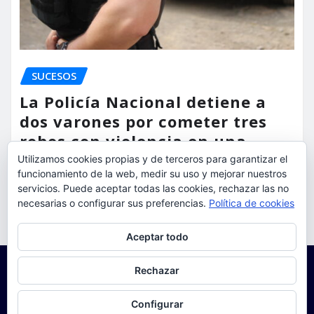
SUCESOS
La Policía Nacional detiene a
dos varones por cometer tres
robos con violencia en una
misma mañana
Utilizamos cookies propias y de terceros para garantizar el
funcionamiento de la web, medir su uso y mejorar nuestros
torrent al dia
Ago 7, 2026
servicios. Puede aceptar todas las cookies, rechazar las no
necesarias o configurar sus preferencias.
Política de cookies
Privacidad y cookies: este sitio usa cookies. Si continúas navegando
Aceptar todo
por él, aceptas su uso.
Para obtener más información, incluido cómo gestionar las cookies,
Rechazar
consulta:
Política de cookies
Configurar