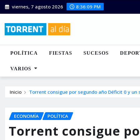
Saltar
viernes, 7 agosto 2026
8:36:11 PM
al
contenido
POLÍTICA
FIESTAS
SUCESOS
DEPOR
VARIOS
Inicio
Torrent consigue por segundo año Déficit 0 y un 
ECONOMÍA
POLÍTICA
Torrent consigue p