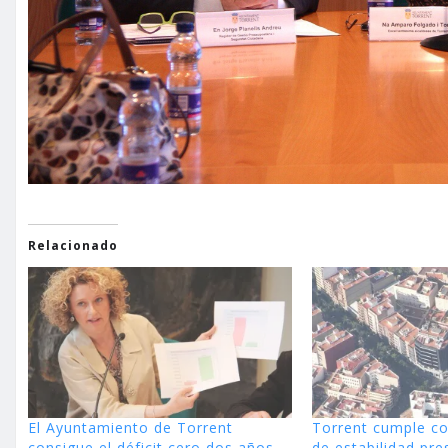
Relacionado
El Ayuntamiento de Torrent
Torrent cumple co
consigue el déficit cero dos años
de estabilidad pre