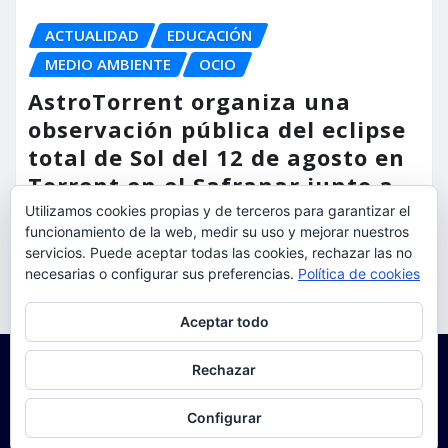
ACTUALIDAD
EDUCACIÓN
MEDIO AMBIENTE
OCIO
AstroTorrent organiza una
observación pública del eclipse
total de Sol del 12 de agosto en
Torrent en el Safranar junto a
las vías del AVE
Utilizamos cookies propias y de terceros para garantizar el
funcionamiento de la web, medir su uso y mejorar nuestros
torrent al dia
Ago 5, 2026
servicios. Puede aceptar todas las cookies, rechazar las no
necesarias o configurar sus preferencias.
Política de cookies
Privacidad y cookies: este sitio usa cookies. Si continúas navegando
Aceptar todo
por él, aceptas su uso.
Para obtener más información, incluido cómo gestionar las cookies,
Rechazar
consulta:
Política de cookies
Configurar