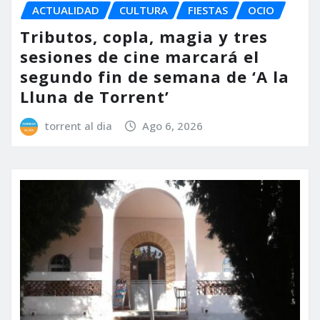
ACTUALIDAD
CULTURA
FIESTAS
OCIO
Tributos, copla, magia y tres
sesiones de cine marcará el
segundo fin de semana de ‘A la
Lluna de Torrent’
torrent al dia
Ago 6, 2026