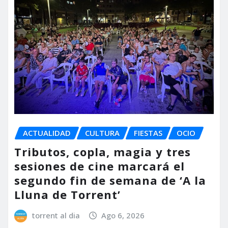
ACTUALIDAD
CULTURA
FIESTAS
OCIO
Tributos, copla, magia y tres
sesiones de cine marcará el
segundo fin de semana de ‘A la
Lluna de Torrent’
torrent al dia
Ago 6, 2026