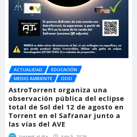
ACTUALIDAD
EDUCACIÓN
MEDIO AMBIENTE
OCIO
AstroTorrent organiza una
observación pública del eclipse
total de Sol del 12 de agosto en
Torrent en el Safranar junto a
las vías del AVE
torrent al dia
Ago 5, 2026