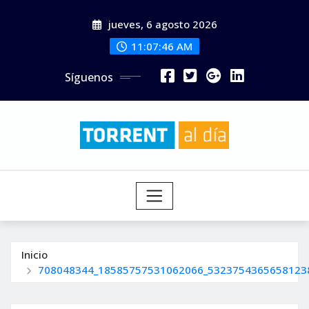
Saltar
jueves, 6 agosto 2026
al
contenido
11:07:47 AM
Síguenos
Inicio
708048344_18585757531062066_5323754365658123