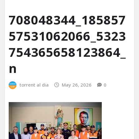
708048344_185857
57531062066_5323
754365658123864_
n
torrent al dia
May 26, 2026
0