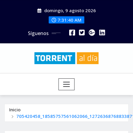
Saltar
domingo, 9 agosto 2026
al
contenido
7:31:41 AM
Síguenos
Inicio
705420458_18585757561062066_1272636876883387