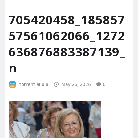
705420458_185857
57561062066_1272
636876883387139_
n
torrent al dia
May 26, 2026
0