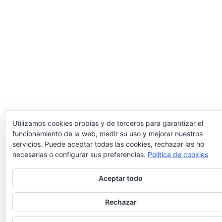
Utilizamos cookies propias y de terceros para garantizar el
funcionamiento de la web, medir su uso y mejorar nuestros
servicios. Puede aceptar todas las cookies, rechazar las no
necesarias o configurar sus preferencias.
Política de cookies
Privacidad y cookies: este sitio usa cookies. Si continúas navegando por é
Aceptar todo
aceptas su uso.
Para obtener más información, incluido cómo gestionar las cookies,
Rechazar
consulta:
Política de cookies