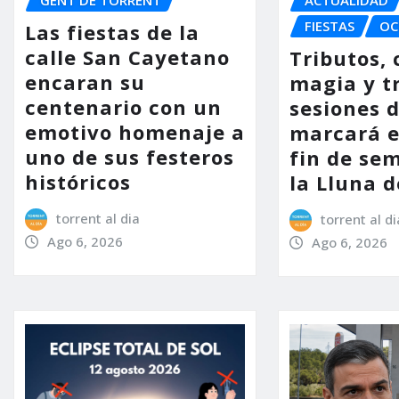
FIESTAS
OC
Las fiestas de la
calle San Cayetano
Tributos, 
encaran su
magia y t
centenario con un
sesiones d
emotivo homenaje a
marcará e
uno de sus festeros
fin de se
históricos
la Lluna d
torrent al dia
torrent al di
Ago 6, 2026
Ago 6, 2026