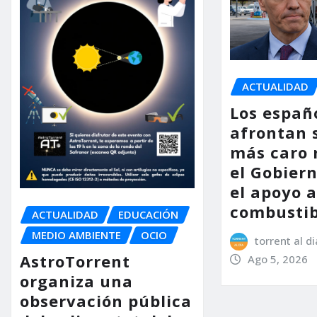
ACTUALIDAD
Los españ
afrontan 
más caro 
el Gobier
el apoyo a
combustib
ACTUALIDAD
EDUCACIÓN
MEDIO AMBIENTE
OCIO
torrent al di
AstroTorrent
Ago 5, 2026
organiza una
observación pública