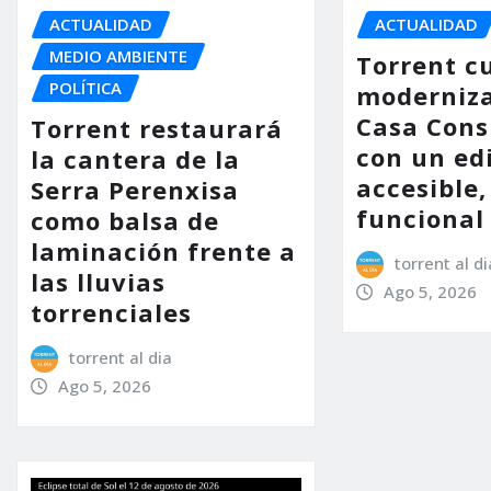
ACTUALIDAD
ACTUALIDAD
MEDIO AMBIENTE
Torrent c
POLÍTICA
moderniza
Casa Consi
Torrent restaurará
con un ed
la cantera de la
accesible,
Serra Perenxisa
funcional
como balsa de
laminación frente a
torrent al di
las lluvias
Ago 5, 2026
torrenciales
torrent al dia
Ago 5, 2026