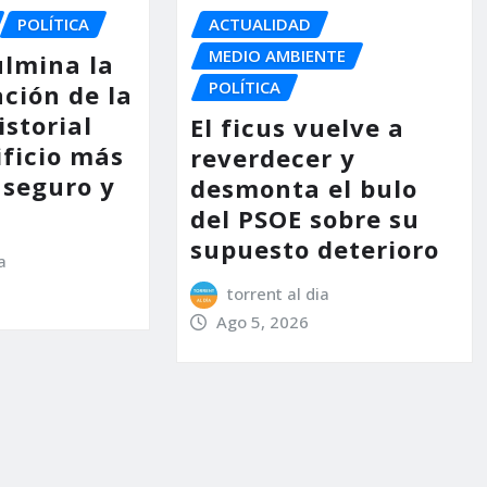
POLÍTICA
ACTUALIDAD
MEDIO AMBIENTE
ulmina la
POLÍTICA
ción de la
storial
El ficus vuelve a
ificio más
reverdecer y
 seguro y
desmonta el bulo
del PSOE sobre su
supuesto deterioro
a
torrent al dia
Ago 5, 2026