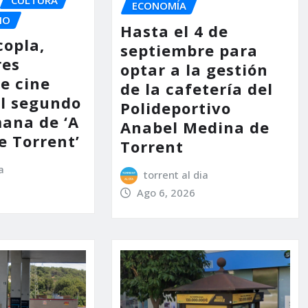
ECONOMÍA
IO
Hasta el 4 de
copla,
septiembre para
res
optar a la gestión
e cine
de la cafetería del
l segundo
Polideportivo
mana de ‘A
Anabel Medina de
e Torrent’
Torrent
a
torrent al dia
Ago 6, 2026