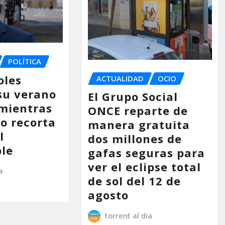
POLÍTICA
oles
ACTUALIDAD
OCIO
su verano
El Grupo Social
mientras
ONCE reparte de
no recorta
manera gratuita
l
dos millones de
le
gafas seguras para
ver el eclipse total
a
de sol del 12 de
agosto
torrent al dia