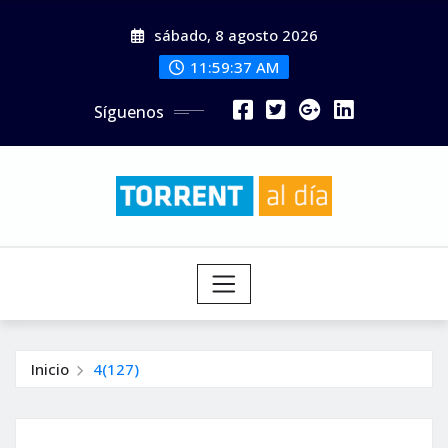
Saltar
sábado, 8 agosto 2026
al
contenido
11:59:39 AM
Síguenos
Inicio
4(127)