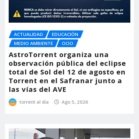
ACTUALIDAD
EDUCACIÓN
MEDIO AMBIENTE
OCIO
AstroTorrent organiza una
observación pública del eclipse
total de Sol del 12 de agosto en
Torrent en el Safranar junto a
las vías del AVE
torrent al dia
Ago 5, 2026