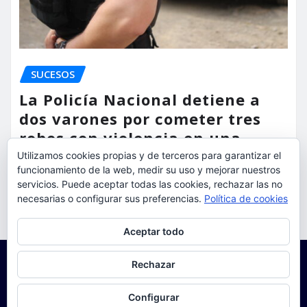
SUCESOS
La Policía Nacional detiene a
dos varones por cometer tres
robos con violencia en una
misma mañana
Utilizamos cookies propias y de terceros para garantizar el
funcionamiento de la web, medir su uso y mejorar nuestros
torrent al dia
Ago 7, 2026
servicios. Puede aceptar todas las cookies, rechazar las no
necesarias o configurar sus preferencias.
Política de cookies
Privacidad y cookies: este sitio usa cookies. Si continúas navegando
Aceptar todo
por él, aceptas su uso.
Para obtener más información, incluido cómo gestionar las cookies,
Rechazar
consulta:
Política de cookies
Configurar