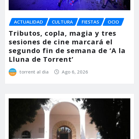
ACTUALIDAD
CULTURA
FIESTAS
OCIO
Tributos, copla, magia y tres
sesiones de cine marcará el
segundo fin de semana de ‘A la
Lluna de Torrent’
torrent al dia
Ago 6, 2026