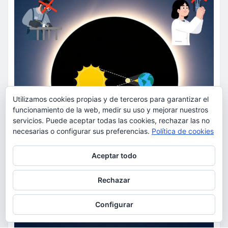
Utilizamos cookies propias y de terceros para garantizar el
funcionamiento de la web, medir su uso y mejorar nuestros
servicios. Puede aceptar todas las cookies, rechazar las no
necesarias o configurar sus preferencias.
Política de cookies
Privacidad y cookies: este sitio usa cookies. Si continúas navegando
Aceptar todo
por él, aceptas su uso.
Para obtener más información, incluido cómo gestionar las cookies,
Rechazar
consulta:
Política de cookies
Configurar