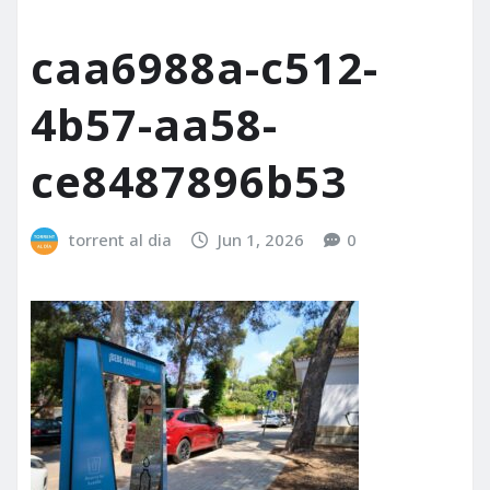
caa6988a-c512-
4b57-aa58-
ce8487896b53
torrent al dia
Jun 1, 2026
0