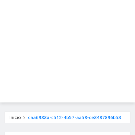
Inicio
caa6988a-c512-4b57-aa58-ce8487896b53