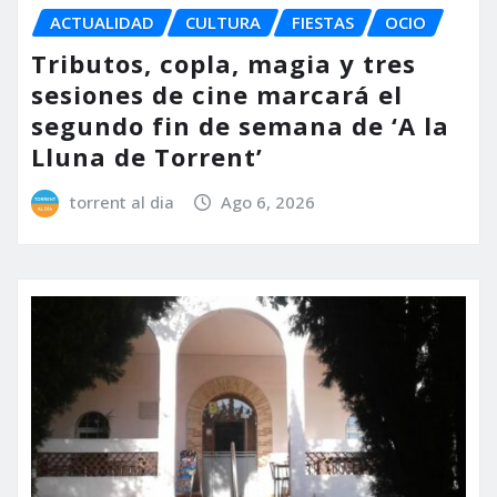
ACTUALIDAD
CULTURA
FIESTAS
OCIO
Tributos, copla, magia y tres
sesiones de cine marcará el
segundo fin de semana de ‘A la
Lluna de Torrent’
torrent al dia
Ago 6, 2026