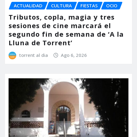
ACTUALIDAD
CULTURA
FIESTAS
OCIO
Tributos, copla, magia y tres
sesiones de cine marcará el
segundo fin de semana de ‘A la
Lluna de Torrent’
torrent al dia
Ago 6, 2026