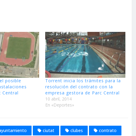
el posible
Torrent inicia los trámites para la
nstalaciones
resolución del contrato con la
c Central
empresa gestora de Parc Central
10 abril, 2014
En «Deportes»
ayuntamiento
ciutat
clubes
contrato