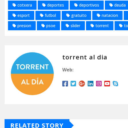
cotxera
deportes
deportivos
deuda
esport
futbol
gratuito
natacion
presion
psoe
slider
torrent
to
torrent al dia
Web:
RELATED STORY