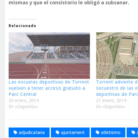
mismas y que el consistorio le obligó a subsanar.
Relacionado
Las escuelas deportivas de Torrent
Torrent advierte d
vuelven a tener acceso gratuito a
secuestro de las i
Parc Central
deportivas de Par
29 enero, 2014
21 enero, 2014
En «Deportes»
En «Deportes»
adjudicataria
ajuntament
atletismo