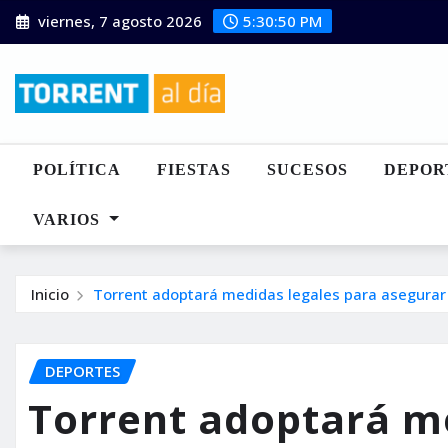
Saltar
viernes, 7 agosto 2026
5:30:51 PM
al
contenido
POLÍTICA
FIESTAS
SUCESOS
DEPOR
VARIOS
Inicio
Torrent adoptará medidas legales para asegurar e
DEPORTES
Torrent adoptará m