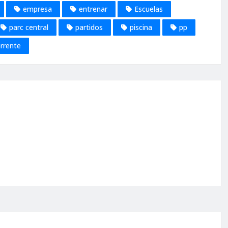
empresa
entrenar
Escuelas
parc central
partidos
piscina
pp
rrente