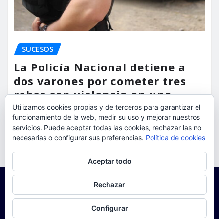
SUCESOS
La Policía Nacional detiene a
dos varones por cometer tres
robos con violencia en una
misma mañana
Utilizamos cookies propias y de terceros para garantizar el
funcionamiento de la web, medir su uso y mejorar nuestros
torrent al dia
Ago 7, 2026
servicios. Puede aceptar todas las cookies, rechazar las no
necesarias o configurar sus preferencias.
Política de cookies
Privacidad y cookies: este sitio usa cookies. Si continúas navegando
Aceptar todo
por él, aceptas su uso.
Para obtener más información, incluido cómo gestionar las cookies,
Rechazar
consulta:
Política de cookies
Configurar