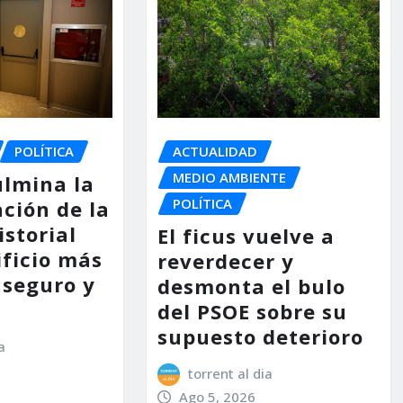
POLÍTICA
ACTUALIDAD
MEDIO AMBIENTE
ulmina la
POLÍTICA
ción de la
storial
El ficus vuelve a
ificio más
reverdecer y
 seguro y
desmonta el bulo
del PSOE sobre su
supuesto deterioro
a
torrent al dia
Ago 5, 2026