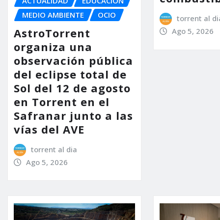
ACTUALIDAD
EDUCACIÓN
MEDIO AMBIENTE
OCIO
torrent al di
AstroTorrent
Ago 5, 2026
organiza una
observación pública
del eclipse total de
Sol del 12 de agosto
en Torrent en el
Safranar junto a las
vías del AVE
torrent al dia
Ago 5, 2026