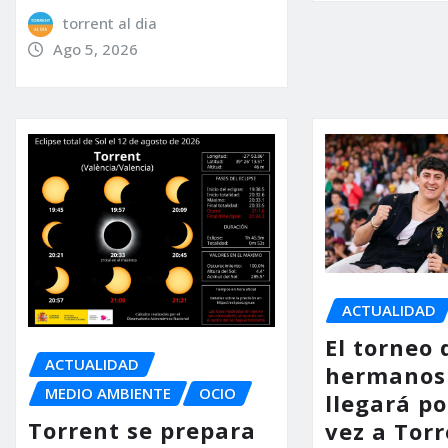
torrent al dia
Ago 5, 2026
ACTUALIDAD
El torneo 
ACTUALIDAD
hermanos
MEDIO AMBIENTE
OCIO
llegará p
Torrent se prepara
vez a Torr