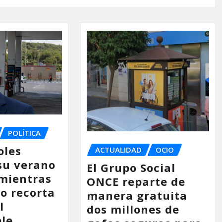
POLÍTICA
oles
ACTUALIDAD
OCIO
su verano
El Grupo Social
mientras
ONCE reparte de
no recorta
manera gratuita
l
dos millones de
le