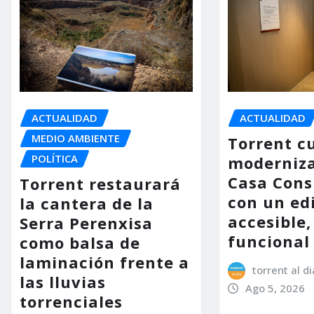
ACTUALIDAD
ACTUALIDAD
MEDIO AMBIENTE
Torrent c
POLÍTICA
moderniza
Casa Consi
Torrent restaurará
con un ed
la cantera de la
accesible,
Serra Perenxisa
funcional
como balsa de
laminación frente a
torrent al di
las lluvias
Ago 5, 2026
torrenciales