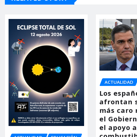
ACTUALIDAD
Los españ
afrontan 
más caro 
el Gobier
el apoyo a
combustib