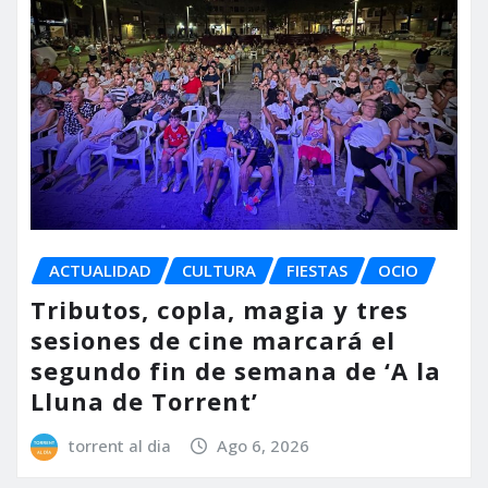
ACTUALIDAD
CULTURA
FIESTAS
OCIO
Tributos, copla, magia y tres
sesiones de cine marcará el
segundo fin de semana de ‘A la
Lluna de Torrent’
torrent al dia
Ago 6, 2026