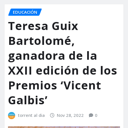
EDUCACIÓN
Teresa Guix
Bartolomé,
ganadora de la
XXII edición de los
Premios ‘Vicent
Galbis’
torrent al dia
Nov 28, 2022
0