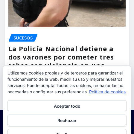
SUCESOS
La Policía Nacional detiene a
dos varones por cometer tres
robos con violencia en una
misma mañana
Utilizamos cookies propias y de terceros para garantizar el
funcionamiento de la web, medir su uso y mejorar nuestros
servicios. Puede aceptar todas las cookies, rechazar las no
torrent al dia
Ago 7, 2026
necesarias o configurar sus preferencias.
Política de cookies
Privacidad y cookies: este sitio usa cookies. Si continúas navegando
Aceptar todo
por él, aceptas su uso.
Para obtener más información, incluido cómo gestionar las cookies,
Rechazar
consulta:
Política de cookies