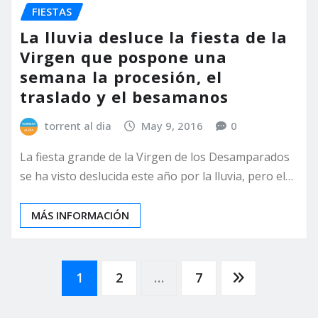
FIESTAS
La lluvia desluce la fiesta de la
Virgen que pospone una
semana la procesión, el
traslado y el besamanos
torrent al dia
May 9, 2016
0
La fiesta grande de la Virgen de los Desamparados
se ha visto deslucida este año por la lluvia, pero el…
MÁS INFORMACIÓN
Paginación
1
2
…
7