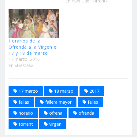
En «Gent de Torrent»
Horarios de la
Ofrenda a la Virgen el
17 y 18 de marzo
17 marzo, 2016
En «Fiestas»
17 marzo
18 marzo
2017
fallas
fallera mayor
falles
horario
ofrena
ofrenda
torrent
virgen