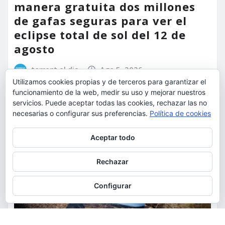
manera gratuita dos millones
de gafas seguras para ver el
eclipse total de sol del 12 de
agosto
torrent al dia
Ago 5, 2026
Utilizamos cookies propias y de terceros para garantizar el
funcionamiento de la web, medir su uso y mejorar nuestros
servicios. Puede aceptar todas las cookies, rechazar las no
necesarias o configurar sus preferencias.
Política de cookies
Privacidad y cookies: este sitio usa cookies. Si continúas navegando
Aceptar todo
por él, aceptas su uso.
Para obtener más información, incluido cómo gestionar las cookies,
Rechazar
consulta:
Política de cookies
Configurar