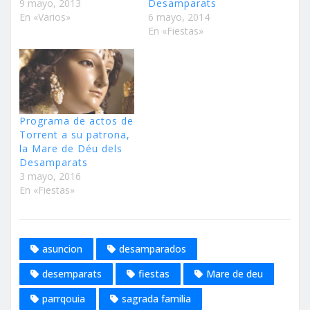
9 mayo, 2013
Desamparats
En «Varios»
6 mayo, 2014
En «Fiestas»
Programa de actos de
Torrent a su patrona,
la Mare de Déu dels
Desamparats
3 mayo, 2016
En «Fiestas»
asuncion
desamparados
desemparats
fiestas
Mare de deu
parrqouia
sagrada familia