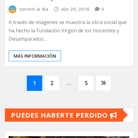
torrent al dia
Abr 20, 2016
0
A través de imágenes se muestra la obra social que
ha hecho la Fundación Virgen de los Inocentes y
Desamparados…
MÁS INFORMACIÓN
Paginación
1
2
…
5
de
PUEDES HABERTE PERDIDO
entradas