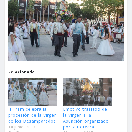
Relacionado
II Tram celebra la
Emotivo traslado de
procesión de la Virgen
la Virgen a la
de los Desamparados
Asunción organizado
14 junio, 2017
por la Cotxera