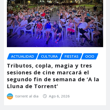
ACTUALIDAD
CULTURA
FIESTAS
OCIO
Tributos, copla, magia y tres
sesiones de cine marcará el
segundo fin de semana de ‘A la
Lluna de Torrent’
torrent al dia
Ago 6, 2026