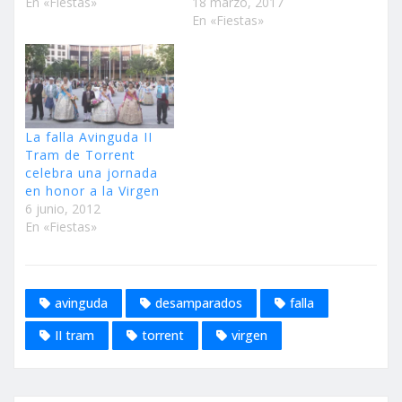
En «Fiestas»
18 marzo, 2017
En «Fiestas»
La falla Avinguda II
Tram de Torrent
celebra una jornada
en honor a la Virgen
6 junio, 2012
En «Fiestas»
avinguda
desamparados
falla
II tram
torrent
virgen