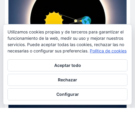
Utilizamos cookies propias y de terceros para garantizar el
funcionamiento de la web, medir su uso y mejorar nuestros
servicios. Puede aceptar todas las cookies, rechazar las no
necesarias o configurar sus preferencias.
Política de cookies
Privacidad y cookies: este sitio usa cookies. Si continúas navegando
Aceptar todo
por él, aceptas su uso.
Para obtener más información, incluido cómo gestionar las cookies,
Rechazar
consulta:
Política de cookies
Configurar
ACTUALIDAD
EDUCACIÓN
MEDIO AMBIENTE
OCIO