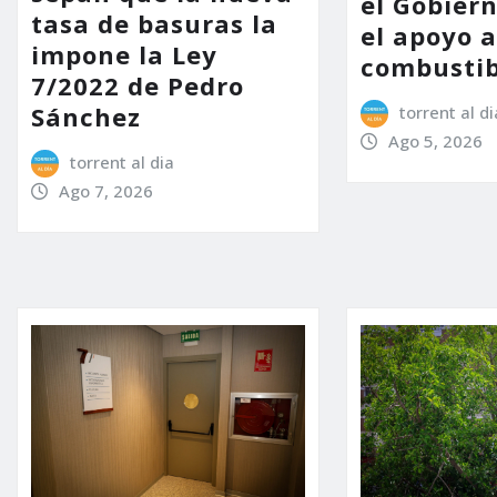
el Gobier
tasa de basuras la
el apoyo a
impone la Ley
combustib
7/2022 de Pedro
Sánchez
torrent al di
Ago 5, 2026
torrent al dia
Ago 7, 2026