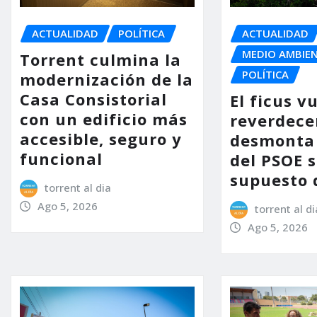
ACTUALIDAD
POLÍTICA
ACTUALIDAD
MEDIO AMBIE
Torrent culmina la
POLÍTICA
modernización de la
Casa Consistorial
El ficus v
con un edificio más
reverdece
accesible, seguro y
desmonta 
funcional
del PSOE 
supuesto 
torrent al dia
Ago 5, 2026
torrent al di
Ago 5, 2026