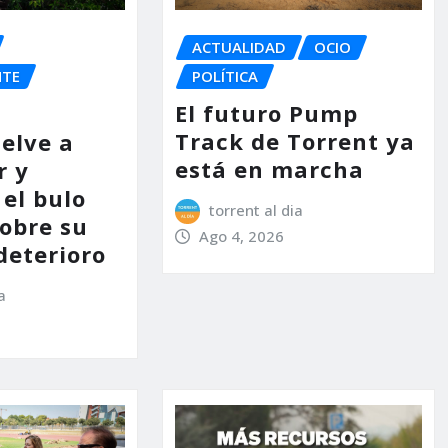
ACTUALIDAD
OCIO
NTE
POLÍTICA
El futuro Pump
Track de Torrent ya
uelve a
está en marcha
r y
el bulo
torrent al dia
sobre su
Ago 4, 2026
deterioro
a