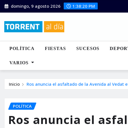
Saltar
domingo, 9 agosto 2026
1:38:22 PM
al
contenido
POLÍTICA
FIESTAS
SUCESOS
DEPOR
VARIOS
Inicio
Ros anuncia el asfaltado de la Avenida al Vedat 
POLÍTICA
Ros anuncia el asfa