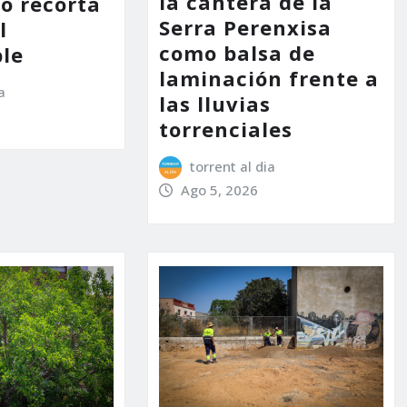
la cantera de la
no recorta
Serra Perenxisa
l
como balsa de
le
laminación frente a
a
las lluvias
torrenciales
torrent al dia
Ago 5, 2026