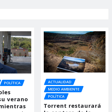
ACTUALIDAD
POLÍTICA
MEDIO AMBIENTE
oles
POLÍTICA
su verano
Torrent restaurará
mientras