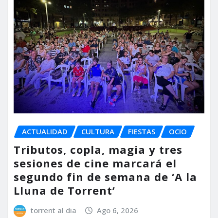
ACTUALIDAD
CULTURA
FIESTAS
OCIO
Tributos, copla, magia y tres
sesiones de cine marcará el
segundo fin de semana de ‘A la
Lluna de Torrent’
torrent al dia
Ago 6, 2026