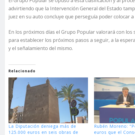
El Grupo Popular se opuso a esta clasificación y al proc
advirtiendo que la Intervención General del Estado tampo
juez en su auto concluye que perseguía poder colocar a
En los próximos días el Grupo Popular valorará con los s
para establecer los próximos pasos a seguir, a la espera 
y el señalamiento del mismo.
Relacionado
La Diputación deniega más de
Rubén Moreno: “P
125.000 euros en seis obras de
euros que el Conse