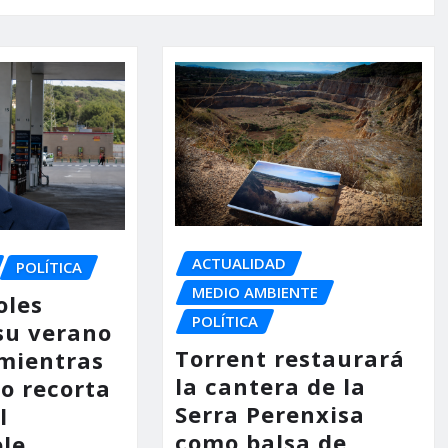
ACTUALIDAD
POLÍTICA
MEDIO AMBIENTE
oles
POLÍTICA
su verano
Torrent restaurará
mientras
la cantera de la
no recorta
Serra Perenxisa
l
como balsa de
le