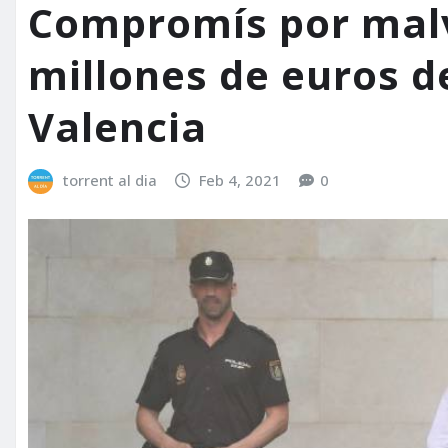
Compromís por malv
millones de euros d
Valencia
torrent al dia
Feb 4, 2021
0