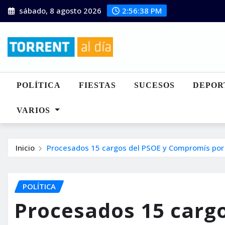
Saltar
sábado, 8 agosto 2026
2:56:39 PM
al
contenido
POLÍTICA
FIESTAS
SUCESOS
DEPOR
VARIOS
Inicio
Procesados 15 cargos del PSOE y Compromís por m
POLÍTICA
Procesados 15 cargo